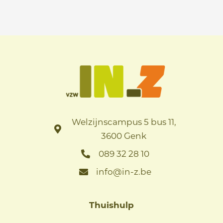
Welzijnscampus 5 bus 11,
3600 Genk
089 32 28 10
info@in-z.be
Thuishulp