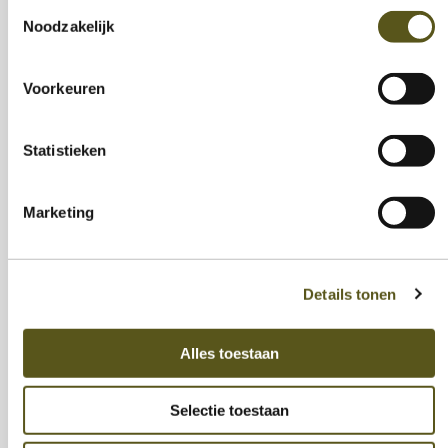
Toestemmingsselectie
Noodzakelijk
Voorkeuren
Statistieken
Marketing
Medewerker in de kijker: het verhaal
van Marianne
Details tonen
Marianne zette na zeven jaar als
huishoudhulp bij IN-Z een mooie volgende
stap. Vandaag begeleidt ze collega’s met
Alles toestaan
dezelfde betrokkenheid en passie die haar
eigen traject zo typeerden.
Selectie toestaan
Lees verder »