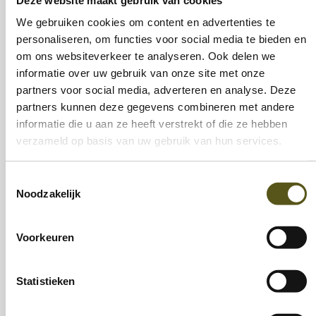
naar de reguliere horeca na een opleiding.
We gebruiken cookies om content en advertenties te
De Kantien bestaat uit 3 restaurants
personaliseren, om functies voor social media te bieden en
(Runkst, Stayen en de veiligheidssite in
om ons websiteverkeer te analyseren. Ook delen we
informatie over uw gebruik van onze site met onze
hasselt), catering en froep:
partners voor social media, adverteren en analyse. Deze
www.dekantien.in-z.be
partners kunnen deze gegevens combineren met andere
informatie die u aan ze heeft verstrekt of die ze hebben
verzameld op basis van uw gebruik van hun services.
Samen met HiGENiUS richtte IN-Z in 2018
het schoonmaakbedrijf Poetskracht op.
Toestemmingsselectie
Poetskracht onderhoudt kantoren,
Noodzakelijk
praktijkruimten en gemeenschappelijke
delen van woningen of appartementen.
Voorkeuren
Het sociaal oogmerk van Poetskracht is
om de in- en doorstroom van werknemers
Statistieken
met een afstand tot de arbeidsmarkt in de
schoonmaaksector te vergroten. Meer