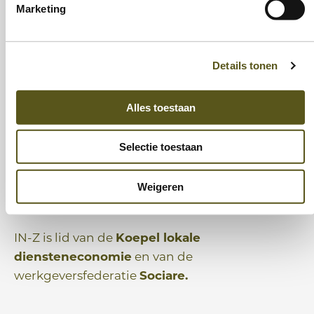
informatie via www.poetskracht.be
Marketing
Details tonen
Partners
Alles toestaan
IN-Z werkt nauw samen met 40 lokale
Selectie toestaan
besturen, met verschillende partners uit het
middenveld alsook met het onderwijs, de
Weigeren
gezinszorg en de sociale partners.
IN-Z is lid van de
Koepel lokale
diensteneconomie
en van de
werkgeversfederatie
Sociare
.