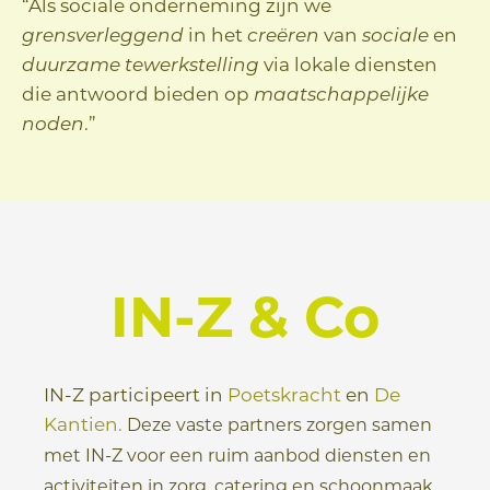
i
“Als sociale onderneming zijn we
grensverleggend
in het
creëren
van
sociale
en
duurzame tewerkstelling
via lokale diensten
d
die antwoord bieden op
maatschappelijke
noden
.”
e
o
IN-Z & Co
IN-Z participeert in
Poetskracht
en
De
Kantien.
Deze vaste partners zorgen samen
met IN-Z voor een ruim aanbod diensten en
activiteiten in zorg, catering en schoonmaak.