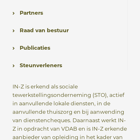
e
Partners
Raad van bestuur
Publicaties
Steunverleners
IN-Z is erkend als sociale
tewerkstellingsonderneming (STO), actief
in aanvullende lokale diensten, in de
aanvullende thuiszorg en bij aanwending
van dienstencheques. Daarnaast werkt IN-
Z in opdracht van VDAB en is IN-Z erkende
aanbieder van opleiding in het kader van