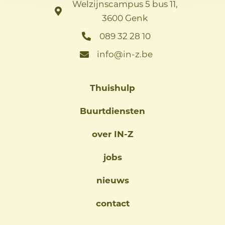
Welzijnscampus 5 bus 11,
3600 Genk
089 32 28 10
info@in-z.be
Thuishulp
Buurtdiensten
over IN-Z
jobs
nieuws
contact