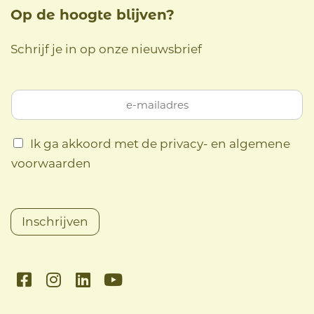
Op de hoogte blijven?
Schrijf je in op onze nieuwsbrief
Ik ga akkoord met de privacy- en algemene
voorwaarden
Inschrijven
F
I
L
Y
a
n
i
o
c
s
n
u