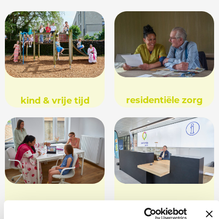
residentiële zorg
kind & vrije tijd
digitale kloof
onthaal