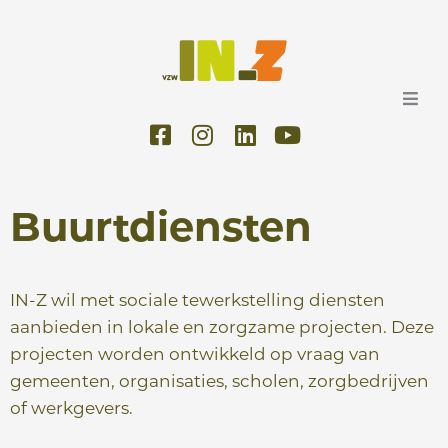
Ga
naar
de
inhoud
F
I
L
Y
a
n
i
o
c
s
n
u
e
t
k
t
Buurtdiensten
b
a
e
u
o
g
d
b
o
r
i
e
k
a
n
IN-Z wil met sociale tewerkstelling diensten
-
m
aanbieden in lokale en zorgzame projecten. Deze
s
projecten worden ontwikkeld op vraag van
q
gemeenten, organisaties, scholen, zorgbedrijven
u
of werkgevers.
a
r