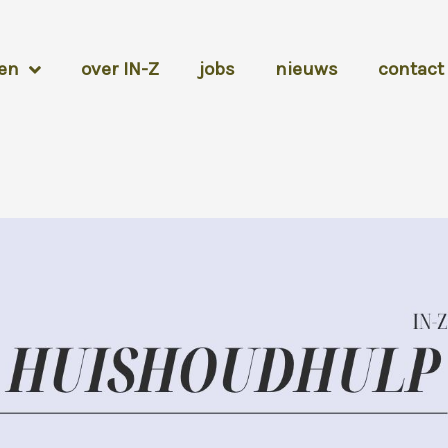
en
over IN-Z
jobs
nieuws
contact