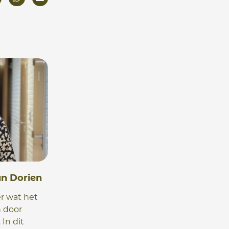
n Dorien
r wat het
n door
 In dit