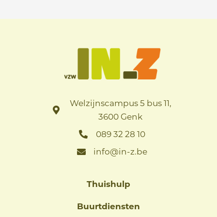
Welzijnscampus 5 bus 11,
3600 Genk
089 32 28 10
info@in-z.be
Thuishulp
Buurtdiensten