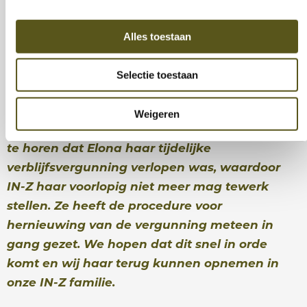
moed ingestapt en ondertussen zou ik de
Belgische cultuur al niet meer kunnen missen:
Alles toestaan
het eten, de manier van leven, mijn werk… Ik hoop
dat ik nog lang mijn steentje mag bijdragen bij
Selectie toestaan
IN-Z.”
Weigeren
* Na het afnemen van dit interview kregen we
te horen dat Elona haar tijdelijke
verblijfsvergunning verlopen was, waardoor
IN-Z haar voorlopig niet meer mag
tewerk
stellen. Ze heeft de procedure voor
hernieuwing van de vergunning
meteen in
gang gezet. We hopen dat dit snel in orde
komt en wij haar terug
kunnen opnemen in
onze IN-Z familie.