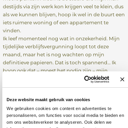
destijds via zijn werk kon krijgen veel te klein, dus
als we kunnen blijven, hoop ik wel in de buurt een
iets ruimere woning of een appartement te
vinden.
Ik leef momenteel nog wat in onzekerheid. Mijn
tijdelijke verblijfsvergunning loopt tot deze
maand, maar het is nog wachten op mijn
definitieve papieren. Dat is toch spannend… Ik
hoop ook dat – moest het nodig zijn – mijn
werkgever hier misschien een rol in kan spelen.
Mijn begeleidster Femke steunt me in elk geval
en doet echt haar best voor mij, dat geeft me een
Deze website maakt gebruik van cookies
fijn gevoel.”
We gebruiken cookies om content en advertenties te
personaliseren, om functies voor social media te bieden en
Heb je het gevoel dat werken bij IN-Z jou ook
om ons websiteverkeer te analyseren. Ook delen we
helpt met jouw integratie?