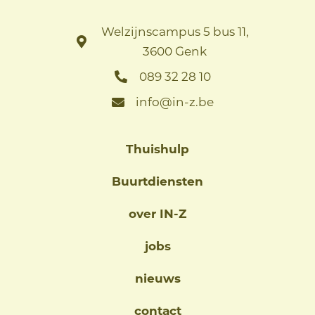
Welzijnscampus 5 bus 11,
3600 Genk
089 32 28 10
info@in-z.be
Thuishulp
Buurtdiensten
over IN-Z
jobs
nieuws
contact