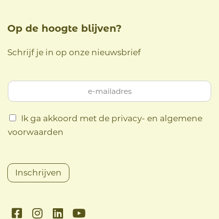
Op de hoogte blijven?
Schrijf je in op onze nieuwsbrief
Ik ga akkoord met de privacy- en algemene
voorwaarden
Inschrijven
F
I
L
Y