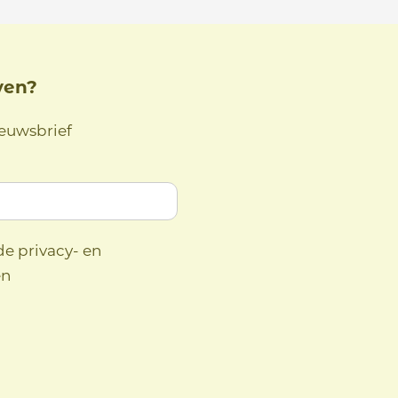
ven?
ieuwsbrief
de privacy- en
en