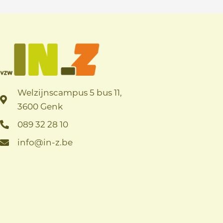
Welzijnscampus 5 bus 11,
3600 Genk
089 32 28 10
info@in-z.be