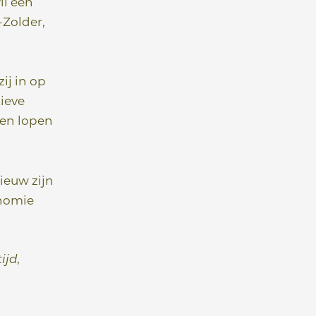
il een
-Zolder,
ij in op
tieve
ten lopen
ieuw zijn
onomie
ijd,