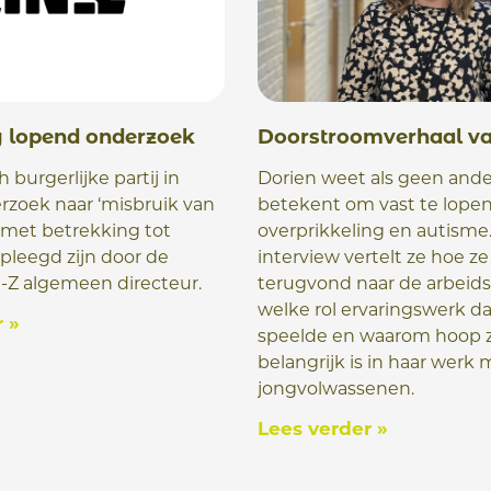
g lopend onderzoek
Doorstroomverhaal va
h burgerlijke partij in
Dorien weet als geen ande
rzoek naar ‘misbruik van
betekent om vast te lope
 met betrekking tot
overprikkeling en autisme.
epleegd zijn door de
interview vertelt ze hoe z
-Z algemeen directeur.
terugvond naar de arbeid
welke rol ervaringswerk da
 »
speelde en waarom hoop 
belangrijk is in haar werk 
jongvolwassenen.
Lees verder »