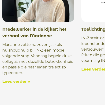
Medewerker in de kijker: het
Toelichtin
verhaal van Marianne
IN-Z stelt zic
lopend onde
Marianne zette na zeven jaar als
vertrouwen’
huishoudhulp bij IN-Z een mooie
feiten die g
volgende stap. Vandaag begeleidt ze
voormalig IN
collega’s met dezelfde betrokkenheid
en passie die haar eigen traject zo
Lees verder
typeerden.
Lees verder »