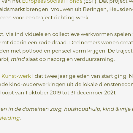
 van het
Europees Sociaal Fonds
(ESF). Dat project w
rbeidsmarkt brengen. Vrouwen uit Beringen, Heusden
ren voor een traject richting werk.
t. Via individuele en collectieve werkvormen spelen z
 vormt daarin een rode draad. Deelnemers wonen crea
eden met potlood en penseel vorm krijgen. De trajec
rbij
slaat op nazorg en verduurzaming.
mind
n
Kunst-werk I
dat twee jaar geleden van start ging. N
de kind-ouderwerkingen uit de lokale dienstenec
 loopt van 1 oktober 2019 tot 31 december 2021.
en in de domeinen zorg, huishoudhulp, kind & vrije t
eleiding
.