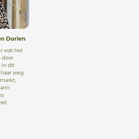
n Dorien
r wat het
n door
 In dit
e haar weg
smarkt,
arin
zo
met