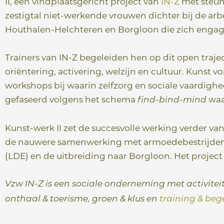
II, een vindplaatsgericht project van
IN-Z
met steun
zestigtal niet-werkende vrouwen dichter bij de a
Houthalen-Helchteren en Borgloon die zich engage
Trainers van IN-Z begeleiden hen op dit open trajec
oriëntering, activering, welzijn en cultuur. Kunst
workshops bij waarin zelfzorg en sociale vaardigh
gefaseerd volgens het schema
waa
find-bind-mind
Kunst-werk II zet de succesvolle werking verder va
de nauwere samenwerking met armoedebestrijden
(LDE) en de uitbreiding naar Borgloon. Het project
Vzw IN-Z is een sociale onderneming met activiteit
onthaal & toerisme, groen & klus en
training & beg