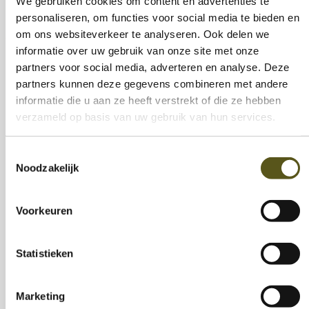
We gebruiken cookies om content en advertenties te
ze dan een contract artikel 60’er voor anderhalf
personaliseren, om functies voor social media te bieden en
jaar. Maar jammer genoeg zijn niet alle verhalen
om ons websiteverkeer te analyseren. Ook delen we
een succes. Het blijft een grote uitdaging om
informatie over uw gebruik van onze site met onze
partners voor social media, adverteren en analyse. Deze
deze moeders te vinden en ze te activeren.”
partners kunnen deze gegevens combineren met andere
informatie die u aan ze heeft verstrekt of die ze hebben
Wat zijn je toekomstplannen?
verzameld op basis van uw gebruik van hun services.
“Na het project Workin’ Moms wil ik zeker bij IN-Z
Toestemmingsselectie
blijven. Ik heb hier een stabiel leven opgebouwd
Noodzakelijk
en ik heb inmiddels een relatie en nieuwe
vrienden leren kennen. IN-Z heeft me vanaf dag
Voorkeuren
één gesteund en in mij geloofd. Het is een
flexibele werkgever die me de stabiliteit biedt die
Statistieken
ik nodig heb.
Op mijn bucketlist staat ook de
Franse taal leren. Maar eerst wil ik mijn
Marketing
Nederlands verder verbeteren. Natuurlijk blijf ik