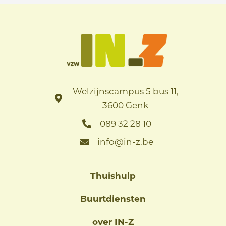
Welzijnscampus 5 bus 11,
3600 Genk
089 32 28 10
info@in-z.be
Thuishulp
Buurtdiensten
over IN-Z