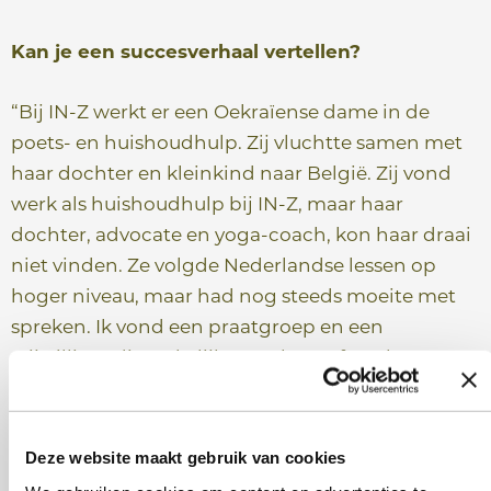
Kan je een succesverhaal vertellen?
“Bij IN-Z werkt er een Oekraïense dame in de
poets- en huishoudhulp. Zij vluchtte samen met
haar dochter en kleinkind naar België. Zij vond
werk als huishoudhulp bij IN-Z, maar haar
dochter, advocate en yoga-coach, kon haar draai
niet vinden. Ze volgde Nederlandse lessen op
hoger niveau, maar had nog steeds moeite met
spreken. Ik vond een praatgroep en een
vrijwilliger die wekelijks met haar afsprak voor
een koffietje om haar taalvaardigheid en
zelfvertrouwen te verbeteren. Vervolgens hielp ik
haar vrijwilligerswerk te vinden bij het OCMW van
Deze website maakt gebruik van cookies
Leuven. Na enkele maanden als vrijwilliger kreeg