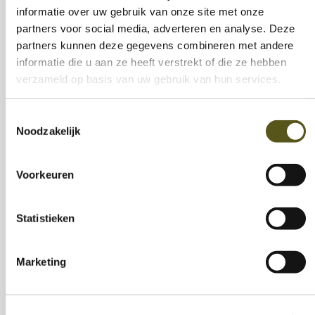
informatie over uw gebruik van onze site met onze
partners voor social media, adverteren en analyse. Deze
partners kunnen deze gegevens combineren met andere
informatie die u aan ze heeft verstrekt of die ze hebben
verzameld op basis van uw gebruik van hun services.
Toelichting lopend onderzoek
Toestemmingsselectie
Noodzakelijk
IN-Z stelt zich burgerlijke partij in lopend
onderzoek naar ‘misbruik van vertrouwen’
met betrekking tot feiten die gepleegd zijn
Voorkeuren
door de voormalig IN-Z algemeen directeur.
Lees verder »
Statistieken
Marketing