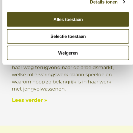
Details tonen
Alles toestaan
Doorstroomverhaal van Dorien
Selectie toestaan
Dorien weet als geen ander wat het betekent
Weigeren
om vast te lopen door overprikkeling en
autisme. In dit interview vertelt ze hoe ze
haar weg terugvond naar de arbeidsmarkt,
welke rol ervaringswerk daarin speelde en
waarom hoop zo belangrijk is in haar werk
met jongvolwassenen.
Lees verder »