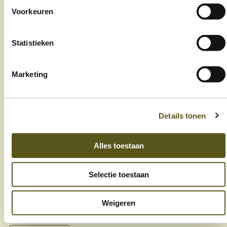
jobs
Voorkeuren
nieuws
Statistieken
contact
Marketing
Op de hoogte blijven?
Schrijf je in op onze nieuwsbrief
Details tonen
Alles toestaan
Selectie toestaan
Ik ga akkoord met de privacy- en algemene
voorwaarden
Weigeren