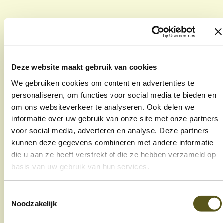
e
Deze website maakt gebruik van cookies
Welzijnscampus 5 bus 11,
We gebruiken cookies om content en advertenties te
3600 Genk
personaliseren, om functies voor social media te bieden en
om ons websiteverkeer te analyseren. Ook delen we
089 32 28 10
informatie over uw gebruik van onze site met onze partners
info@in-z.be
voor social media, adverteren en analyse. Deze partners
kunnen deze gegevens combineren met andere informatie
die u aan ze heeft verstrekt of die ze hebben verzameld op
Thuishulp
basis van uw gebruik van hun services.
Buurtdiensten
Toestemmingsselectie
Noodzakelijk
over IN-Z