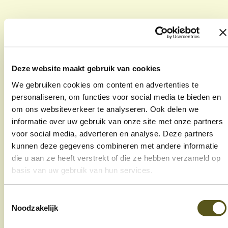
e
Deze website maakt gebruik van cookies
Welzijnscampus 5 bus 11,
We gebruiken cookies om content en advertenties te
3600 Genk
personaliseren, om functies voor social media te bieden en
om ons websiteverkeer te analyseren. Ook delen we
089 32 28 10
informatie over uw gebruik van onze site met onze partners
info@in-z.be
voor social media, adverteren en analyse. Deze partners
kunnen deze gegevens combineren met andere informatie
die u aan ze heeft verstrekt of die ze hebben verzameld op
Thuishulp
basis van uw gebruik van hun services.
Buurtdiensten
Toestemmingsselectie
Noodzakelijk
over IN-Z