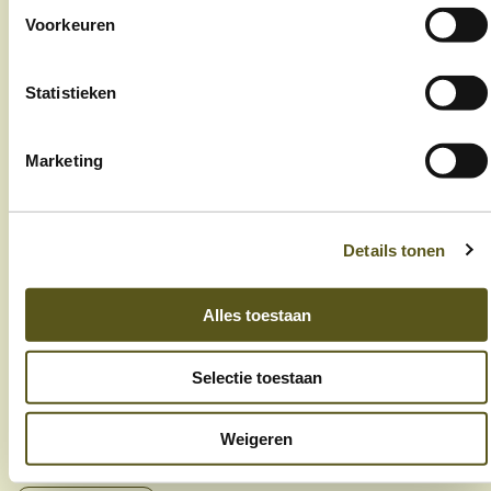
jobs
Voorkeuren
nieuws
Statistieken
contact
Marketing
Op de hoogte blijven?
Schrijf je in op onze nieuwsbrief
Details tonen
Alles toestaan
Selectie toestaan
Ik ga akkoord met de privacy- en algemene
voorwaarden
Weigeren