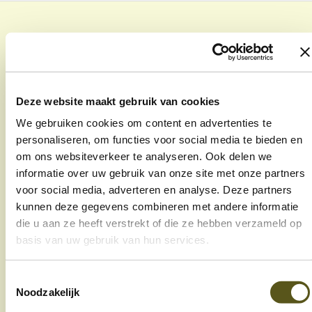
e
Deze website maakt gebruik van cookies
Welzijnscampus 5 bus 11,
We gebruiken cookies om content en advertenties te
personaliseren, om functies voor social media te bieden en
3600 Genk
om ons websiteverkeer te analyseren. Ook delen we
089 32 28 10
informatie over uw gebruik van onze site met onze partners
voor social media, adverteren en analyse. Deze partners
info@in-z.be
kunnen deze gegevens combineren met andere informatie
die u aan ze heeft verstrekt of die ze hebben verzameld op
Thuishulp
basis van uw gebruik van hun services.
Buurtdiensten
Toestemmingsselectie
Noodzakelijk
over IN-Z