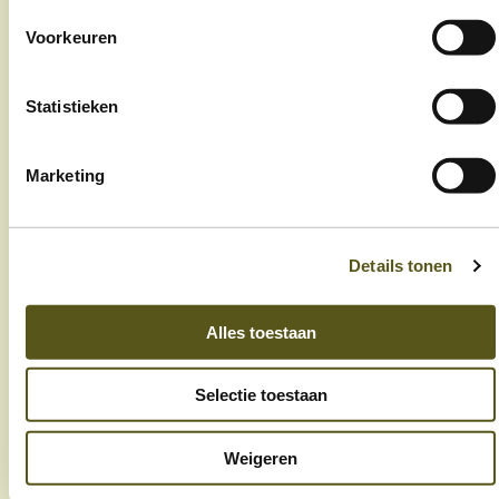
jobs
Voorkeuren
nieuws
Statistieken
contact
Marketing
Op de hoogte blijven?
Schrijf je in op onze nieuwsbrief
Details tonen
Alles toestaan
Selectie toestaan
Ik ga akkoord met de privacy- en algemene
voorwaarden
Weigeren