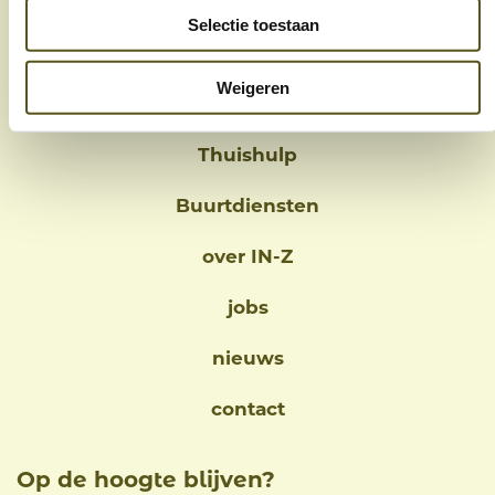
3600 Genk
Selectie toestaan
089 32 28 10
info@in-z.be
Weigeren
Thuishulp
Buurtdiensten
over IN-Z
jobs
nieuws
contact
Op de hoogte blijven?