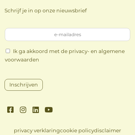
Schrijf je in op onze nieuwsbrief
Ik ga akkoord met de privacy- en algemene
voorwaarden
Inschrijven
F
I
L
Y
a
n
i
o
c
s
n
u
e
t
k
t
privacy verklaring
cookie policy
disclaimer