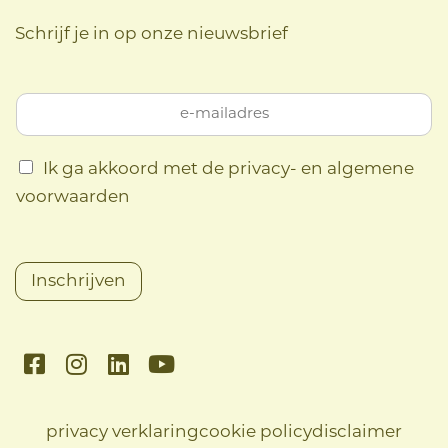
Schrijf je in op onze nieuwsbrief
Ik ga akkoord met de privacy- en algemene
voorwaarden
Inschrijven
F
I
L
Y
a
n
i
o
c
s
n
u
e
t
k
t
privacy verklaring
cookie policy
disclaimer