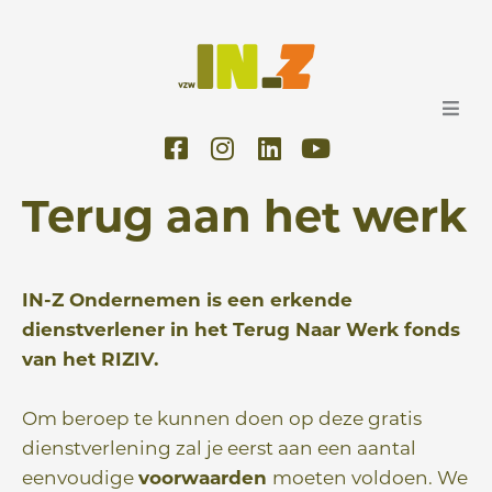
Ga
naar
de
inhoud
F
I
L
Y
a
n
i
o
c
s
n
u
Terug aan het werk
e
t
k
t
b
a
e
u
o
g
d
b
o
r
i
e
IN-Z Ondernemen is een erkende
k
a
n
dienstverlener in het Terug Naar Werk fonds
-
m
van het RIZIV.
s
q
Om beroep te kunnen doen op deze gratis
u
a
dienstverlening zal je eerst aan een aantal
r
eenvoudige
voorwaarden
moeten voldoen. We