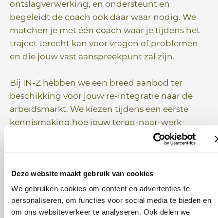
ontslagverwerking, en ondersteunt en
begeleidt de coach ook daar waar nodig. We
matchen je met één coach waar je tijdens het
traject terecht kan voor vragen of problemen
en die jouw vast aanspreekpunt zal zijn.
Bij IN-Z hebben we een breed aanbod ter
beschikking voor jouw re-integratie naar de
arbeidsmarkt. We kiezen tijdens een eerste
kennismaking hoe jouw terug-naar-werk-
traject eruit zal zien: voornamelijk individuele-
of groepssessies, hoe lang het traject zal duren
(we voorzien maximum 10 uren),…
Deze website maakt gebruik van cookies
We gebruiken cookies om content en advertenties te
Dit is alvast een greep uit het aanbod van
personaliseren, om functies voor social media te bieden en
thema’s die aan bod kunnen komen tijdens
om ons websiteverkeer te analyseren. Ook delen we
een terug-naar-werk-traject: verkennen van