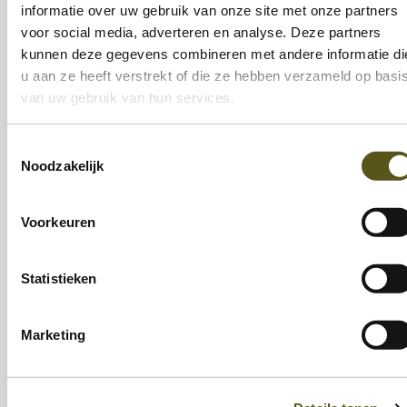
informatie over uw gebruik van onze site met onze partners
kwaliteiten, wie ben ik, mijn positie op de
voor social media, adverteren en analyse. Deze partners
arbeidsmarkt, mijn randvoorwaarden leren
kunnen deze gegevens combineren met andere informatie di
kennen, voordelen van een opleiding, hoe een
u aan ze heeft verstrekt of die ze hebben verzameld op basi
sollicitatiegesprek uitvoeren, bezoeken van een
van uw gebruik van hun services.
jobbeurs, CV en motivatiebrief schrijven, het
zoeken van vacatures, wat zijn mijn
Toestemmingsselectie
Noodzakelijk
energievreters-en gevers, hoe omgaan met
perfectionisme, hoe omgaan met piekeren, wat
is zelfzorg en veerkracht, doen aan personal
Voorkeuren
branding, … Bij IN-Z Ondernemen beschikken
we over een brede waaier aan thema’s die
Statistieken
ingezet kunnen worden naargelang jouw
noden en behoeften.
Marketing