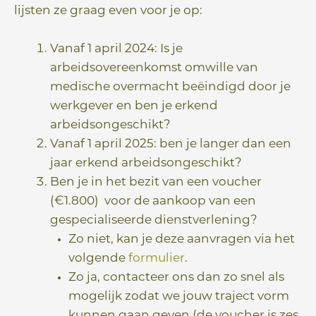
e
lijsten ze graag even voor je op:
Vanaf 1 april 2024: Is je
arbeidsovereenkomst omwille van
medische overmacht beëindigd door je
werkgever en ben je erkend
arbeidsongeschikt?
Vanaf 1 april 2025: ben je langer dan een
jaar erkend arbeidsongeschikt?
Ben je in het bezit van een voucher
(€1.800) voor de aankoop van een
gespecialiseerde dienstverlening?
Zo niet, kan je deze aanvragen via het
volgende
formulier
.
Zo ja, contacteer ons dan zo snel als
mogelijk zodat we jouw traject vorm
kunnen gaan geven (de voucher is zes