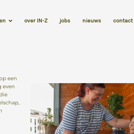
en
over IN-Z
jobs
nieuws
contact
 op een
g even
die
elschap,
n