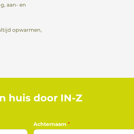
g, aan- en
altijd opwarmen,
an huis door IN-Z
Achternaam
*