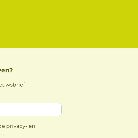
ven?
ieuwsbrief
de privacy- en
en