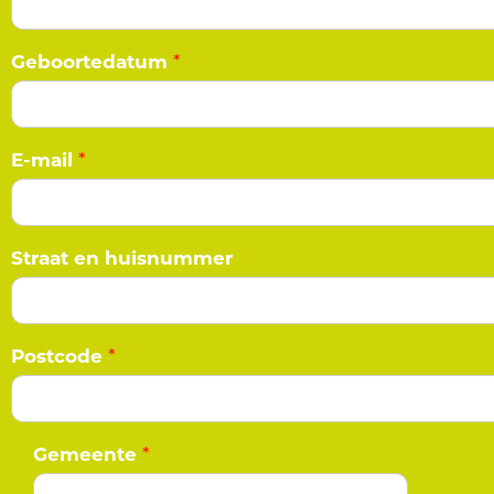
Geboortedatum
*
E-mail
*
Straat en huisnummer
Postcode
*
Gemeente
*