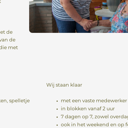
k
met de
 van de
 die met
Wij staan klaar
n, spelletje
met een vaste medewerker
in blokken vanaf 2 uur
7 dagen op 7, zowel overdag
ook in het weekend en op 