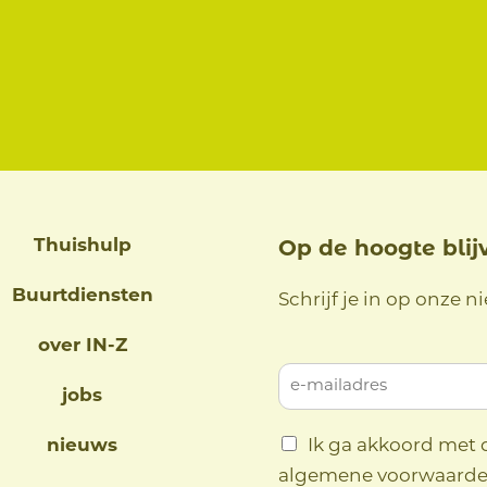
Thuishulp
Op de hoogte blij
Buurtdiensten
Schrijf je in op onze n
over IN-Z
jobs
nieuws
Ik ga akkoord met 
algemene voorwaard