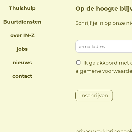
Thuishulp
Op de hoogte blij
Buurtdiensten
Schrijf je in op onze n
over IN-Z
jobs
nieuws
Ik ga akkoord met 
algemene voorwaard
contact
Inschrijven
privacy verklaring
cook