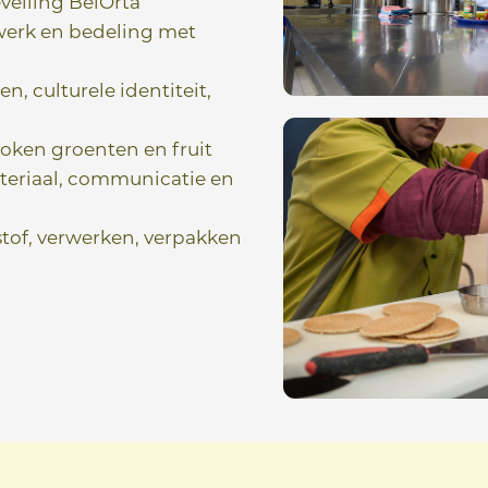
veiling BelOrta
werk en bedeling met
, culturele identiteit,
doken groenten en fruit
ateriaal, communicatie en
tof, verwerken, verpakken