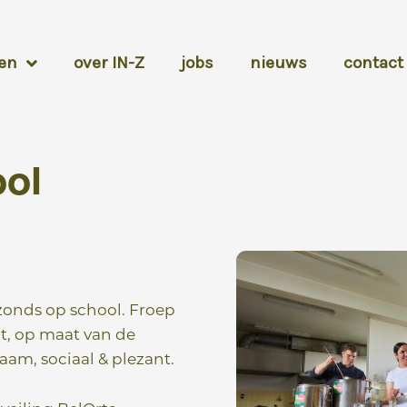
en
over IN-Z
jobs
nieuws
contact
ool
zonds op school. Froep
t, op maat van de
am, sociaal & plezant.