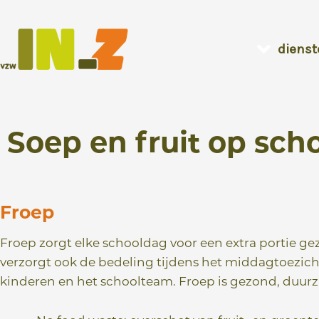
Ga
naar
dienst
de
inhoud
Soep en fruit op sch
Froep
Froep zorgt elke schooldag voor een extra portie ge
verzorgt ook de bedeling tijdens het middagtoezich
kinderen en het schoolteam. Froep is gezond, duurza