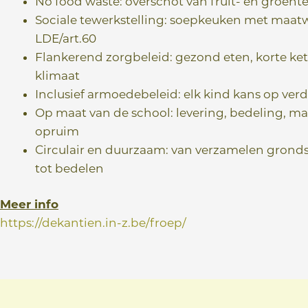
No food waste: overschot van fruit- en groente
Sociale tewerkstelling: soepkeuken met maat
LDE/art.60
Flankerend zorgbeleid: gezond eten, korte keten
klimaat
Inclusief armoedebeleid: elk kind kans op ver
Op maat van de school: levering, bedeling, m
opruim
Circulair en duurzaam: van verzamelen gronds
tot bedelen
Meer info
https://dekantien.in-z.be/froep/