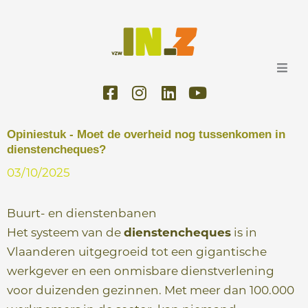
Ga
naar
de
inhoud
F
I
L
Y
a
n
i
o
c
s
n
u
e
t
k
t
Opiniestuk - Moet de overheid nog tussenkomen in
dienstencheques?
b
a
e
u
o
g
d
b
03/10/2025
o
r
i
e
k
a
n
Buurt- en dienstenbanen
-
m
s
Het systeem van de
dienstencheques
is in
q
Vlaanderen uitgegroeid tot een gigantische
u
werkgever en een onmisbare dienstverlening
a
voor duizenden gezinnen. Met meer dan 100.000
r