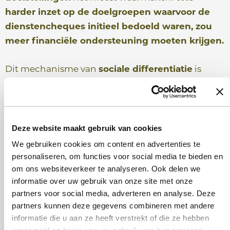
harder inzet op de doelgroepen waarvoor de
dienstencheques initieel bedoeld waren, zou
meer financiële ondersteuning moeten krijgen.
Dit mechanisme van
sociale differentiatie
is
essentieel om:
De focus terug te leggen op inschakeling:
Het stimuleert organisaties om voluit te
Deze website maakt gebruik van cookies
gaan voor personen die onze arbeidsmarkt
We gebruiken cookies om content en advertenties te
minder snel oppikt, in plaats van
personaliseren, om functies voor social media te bieden en
om ons websiteverkeer te analyseren. Ook delen we
werknemers aan te trekken uit andere
informatie over uw gebruik van onze site met onze
sectoren.
partners voor social media, adverteren en analyse. Deze
Kwaliteit van werk te belonen:
Het kan de
partners kunnen deze gegevens combineren met andere
bedrijven bevoordelen die investeren in
informatie die u aan ze heeft verstrekt of die ze hebben
werkbaar werk
, begeleiding, en opleiding,