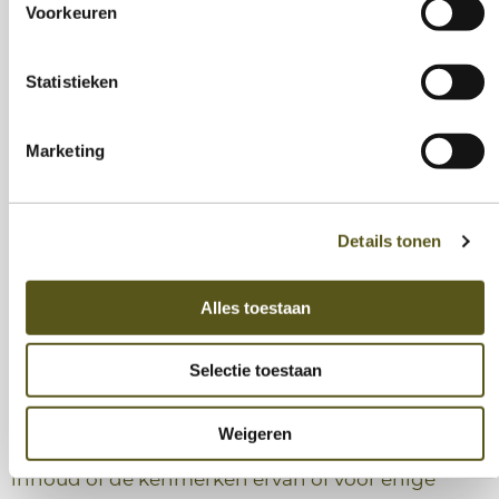
Voorkeuren
gebruiker.
Statistieken
De website kan hyperlinks bevatten naar websites
of pagina’s van derden, of daar onrechtstreeks
Marketing
naar verwijzen. Het plaatsen van links naar deze
websites of pagina’s impliceert op geen enkele
Details tonen
wijze een impliciete goedkeuring van de inhoud
ervan.
Alles toestaan
vzw IN-Z verklaart uitdrukkelijk dat zij geen
zeggenschap heeft over de inhoud of over andere
Selectie toestaan
kenmerken van deze websites en kan in geen
Weigeren
geval aansprakelijk gehouden worden voor de
inhoud of de kenmerken ervan of voor enige