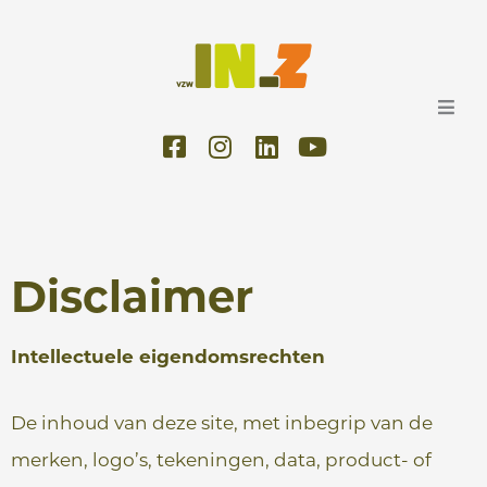
Ga
naar
de
inhoud
F
I
L
Y
a
n
i
o
c
s
n
u
e
t
k
t
b
a
e
u
o
g
d
b
o
r
i
e
Disclaimer
k
a
n
-
m
Intellectuele eigendomsrechten
s
q
u
De inhoud van deze site, met inbegrip van de
a
merken, logo’s, tekeningen, data, product- of
r