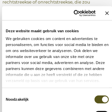
rechtstreekse of onrechtstreekse, die zou
voortvloeien uit de toegang tot of het gebruik van
de website.
Deze website maakt gebruik van cookies
vzw IN-Z kan in geen geval tegenover wie dan
We gebruiken cookies om content en advertenties te
ook, op directe of indirecte, bijzondere of andere
personaliseren, om functies voor social media te bieden en
om ons websiteverkeer te analyseren. Ook delen we
wijze aansprakelijk worden gesteld voor schade
informatie over uw gebruik van onze site met onze
te wijten aan het gebruik van deze site of van een
partners voor social media, adverteren en analyse. Deze
partners kunnen deze gegevens combineren met andere
andere, inzonderheid als gevolg van links of
informatie die u aan ze heeft verstrekt of die ze hebben
hyperlinks, met inbegrip, zonder beperking, van
verzameld op basis van uw gebruik van hun services.
alle verliezen, werkonderbrekingen,
beschadiging van programma’s of andere
Toestemmingsselectie
Noodzakelijk
gegevens op het computersysteem, van
apparatuur, programmatuur of andere van de