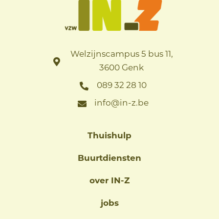
Welzijnscampus 5 bus 11,
3600 Genk
089 32 28 10
info@in-z.be
Thuishulp
Buurtdiensten
over IN-Z
jobs